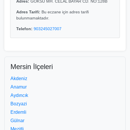
Adres:
GÖKSU MH. CELAL BAYAR CD. NO:128B
Adres Tarifi:
Bu eczane için adres tarifi
bulunmamaktadır.
Telefon:
903245027007
Mersin İlçeleri
Akdeniz
Anamur
Aydıncık
Bozyazi
Erdemli
Gülnar
Mezitli