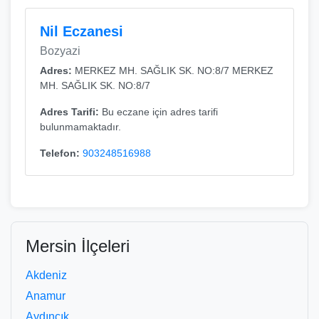
Nil Eczanesi
Bozyazi
Adres:
MERKEZ MH. SAĞLIK SK. NO:8/7 MERKEZ
MH. SAĞLIK SK. NO:8/7
Adres Tarifi:
Bu eczane için adres tarifi
bulunmamaktadır.
Telefon:
903248516988
Mersin İlçeleri
Akdeniz
Anamur
Aydıncık