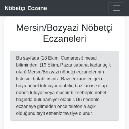
Nöbetçi Eczane
Mersin/Bozyazi Nöbetçi
Eczaneleri
Bu sayfada (18 Ekim, Cumartesi) mesai
bitiminden, (19 Ekim, Pazar sabaha kadar açık
olan) Mersin/Bozyazi nöbetçi eczanelerinin
listesini bulabilirsiniz. Bazı eczaneler, gece
boyu nöbet tutmuyor olabilir; bazıları ise icap
nöbeti tutuyor veya mücbir bir sebeple nöbet
başında bulunamıyor olabilir. Bu nedenle
eczaneye gitmeden önce telefonla açık
olduğunu teyit etmeniz tavsiye olunur.