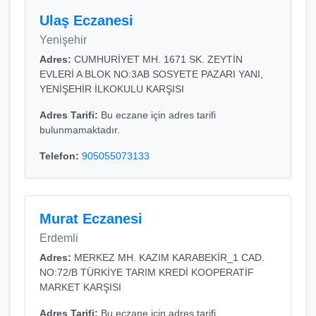
Ulaş Eczanesi
Yenişehir
Adres:
CUMHURİYET MH. 1671 SK. ZEYTİN
EVLERİ A BLOK NO:3AB SOSYETE PAZARI YANI,
YENİŞEHİR İLKOKULU KARŞISI
Adres Tarifi:
Bu eczane için adres tarifi
bulunmamaktadır.
Telefon:
905055073133
Murat Eczanesi
Erdemli
Adres:
MERKEZ MH. KAZIM KARABEKİR_1 CAD.
NO:72/B TÜRKİYE TARIM KREDİ KOOPERATİF
MARKET KARŞISI
Adres Tarifi:
Bu eczane için adres tarifi