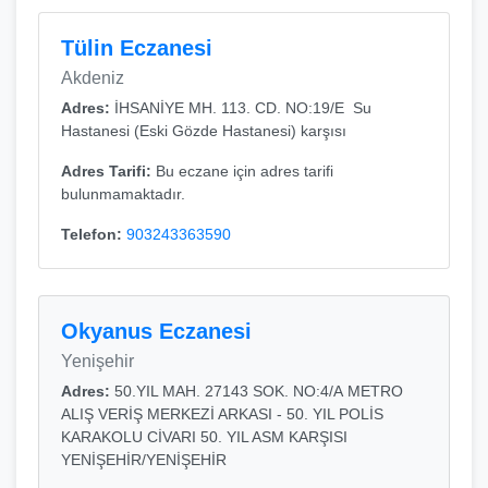
Tülin Eczanesi
Akdeniz
Adres:
İHSANİYE MH. 113. CD. NO:19/E Su
Hastanesi (Eski Gözde Hastanesi) karşısı
Adres Tarifi:
Bu eczane için adres tarifi
bulunmamaktadır.
Telefon:
903243363590
Okyanus Eczanesi
Yenişehir
Adres:
50.YIL MAH. 27143 SOK. NO:4/A METRO
ALIŞ VERİŞ MERKEZİ ARKASI - 50. YIL POLİS
KARAKOLU CİVARI 50. YIL ASM KARŞISI
YENİŞEHİR/YENİŞEHİR