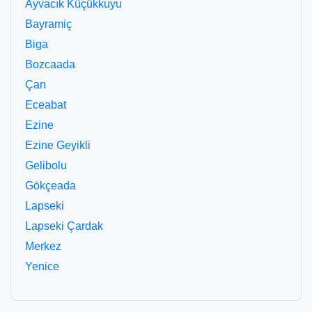
Ayvacık Küçükkuyu
Bayramiç
Biga
Bozcaada
Çan
Eceabat
Ezine
Ezine Geyikli
Gelibolu
Gökçeada
Lapseki
Lapseki Çardak
Merkez
Yenice