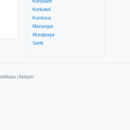
Konyaaltı
Korkuteli
Kumluca
Manavgat
Muratpaşa
Serik
olitikası
|
İletişim