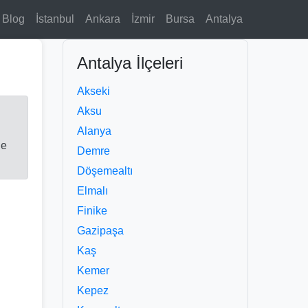
Blog
İstanbul
Ankara
İzmir
Bursa
Antalya
Antalya İlçeleri
Akseki
Aksu
Alanya
le
Demre
Döşemealtı
Elmalı
Finike
Gazipaşa
Kaş
Kemer
Kepez