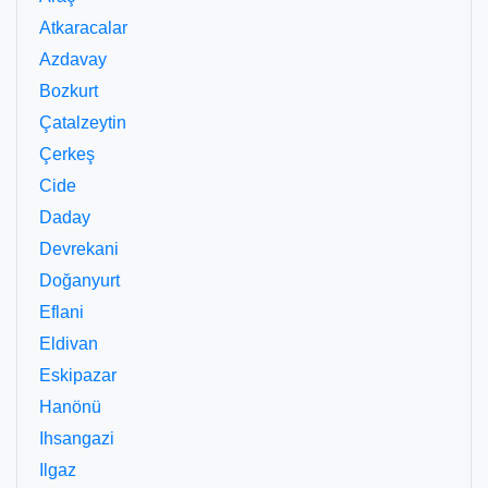
Atkaracalar
Azdavay
Bozkurt
Çatalzeytin
Çerkeş
Cide
Daday
Devrekani
Doğanyurt
Eflani
Eldivan
Eskipazar
Hanönü
Ihsangazi
Ilgaz