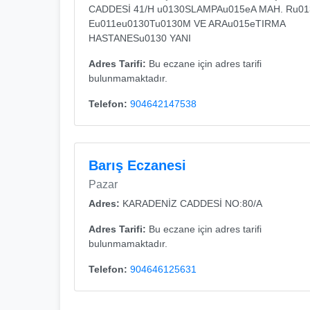
CADDESİ 41/H u0130SLAMPAu015eA MAH. Ru0
Eu011eu0130Tu0130M VE ARAu015eTIRMA
HASTANESu0130 YANI
Adres Tarifi:
Bu eczane için adres tarifi
bulunmamaktadır.
Telefon:
904642147538
Barış Eczanesi
Pazar
Adres:
KARADENİZ CADDESİ NO:80/A
Adres Tarifi:
Bu eczane için adres tarifi
bulunmamaktadır.
Telefon:
904646125631