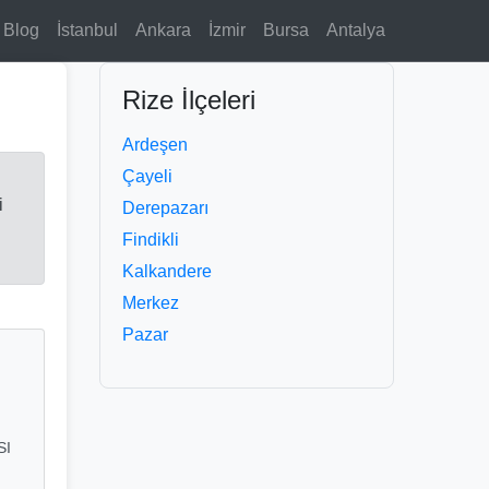
Blog
İstanbul
Ankara
İzmir
Bursa
Antalya
Rize İlçeleri
Ardeşen
Çayeli
i
Derepazarı
Findikli
Kalkandere
Merkez
Pazar
SI