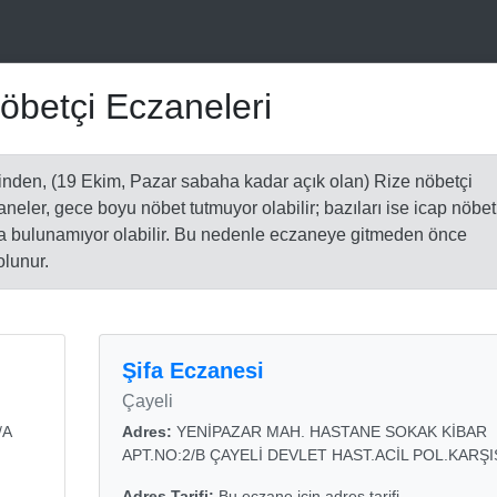
öbetçi Eczaneleri
inden, (19 Ekim, Pazar sabaha kadar açık olan) Rize nöbetçi
zaneler, gece boyu nöbet tutmuyor olabilir; bazıları ise icap nöbet
da bulunamıyor olabilir. Bu nedenle eczaneye gitmeden önce
olunur.
Şifa Eczanesi
Çayeli
/A
Adres:
YENİPAZAR MAH. HASTANE SOKAK KİBAR
APT.NO:2/B ÇAYELİ DEVLET HAST.ACİL POL.KARŞI
Adres Tarifi:
Bu eczane için adres tarifi