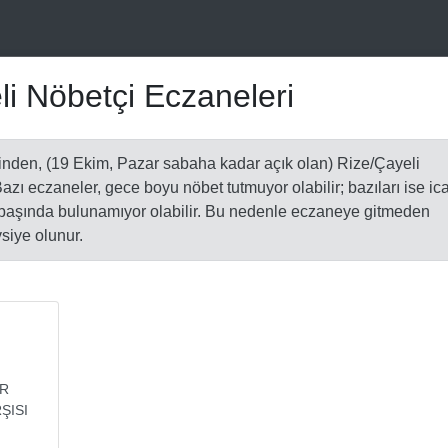
li Nöbetçi Eczaneleri
inden, (19 Ekim, Pazar sabaha kadar açık olan) Rize/Çayeli
 Bazı eczaneler, gece boyu nöbet tutmuyor olabilir; bazıları ise ic
t başında bulunamıyor olabilir. Bu nedenle eczaneye gitmeden
siye olunur.
AR
ŞISI