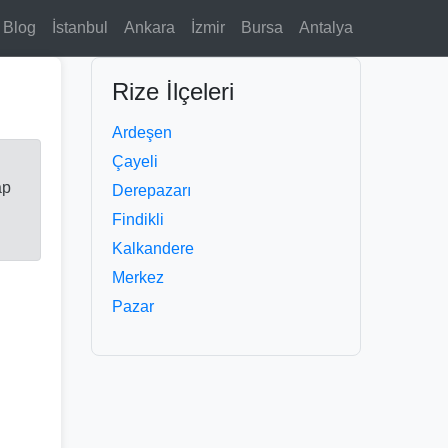
Blog
İstanbul
Ankara
İzmir
Bursa
Antalya
Rize İlçeleri
Ardeşen
Çayeli
ap
Derepazarı
Findikli
Kalkandere
Merkez
Pazar