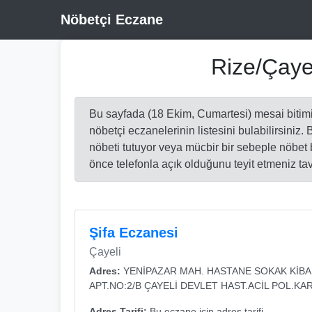
Nöbetçi Eczane
Rize/Çaye
Bu sayfada (18 Ekim, Cumartesi) mesai bitim
nöbetçi eczanelerinin listesini bulabilirsiniz.
nöbeti tutuyor veya mücbir bir sebeple nöbe
önce telefonla açık olduğunu teyit etmeniz tav
Şifa Eczanesi
Çayeli
Adres:
YENİPAZAR MAH. HASTANE SOKAK KİB
APT.NO:2/B ÇAYELİ DEVLET HAST.ACİL POL.KAR
Adres Tarifi:
Bu eczane için adres tarifi