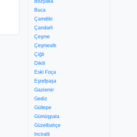
Bozyaka
Buca
Çamdibi
Çandarli
Çeşme
Çeşmealtı
Çiğli
Dikili
Eski Foça
Eşrefpaşa
Gaziemir
Gediz
Gültepe
Gümüşpala
Güzelbahçe
Inciralti