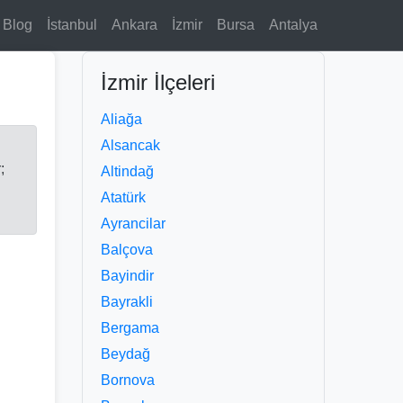
Blog
İstanbul
Ankara
İzmir
Bursa
Antalya
İzmir İlçeleri
Aliağa
Alsancak
;
Altindağ
Atatürk
Ayrancilar
Balçova
Bayindir
Bayrakli
Bergama
Beydağ
Bornova