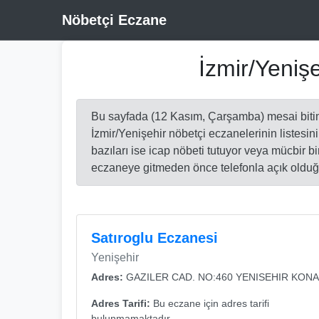
Nöbetçi Eczane
İzmir/Yeniş
Bu sayfada (12 Kasım, Çarşamba) mesai biti
İzmir/Yenişehir nöbetçi eczanelerinin listesini
bazıları ise icap nöbeti tutuyor veya mücbir 
eczaneye gitmeden önce telefonla açık olduğu
Satıroglu Eczanesi
Yenişehir
Adres:
GAZILER CAD. NO:460 YENISEHIR KON
Adres Tarifi:
Bu eczane için adres tarifi
bulunmamaktadır.