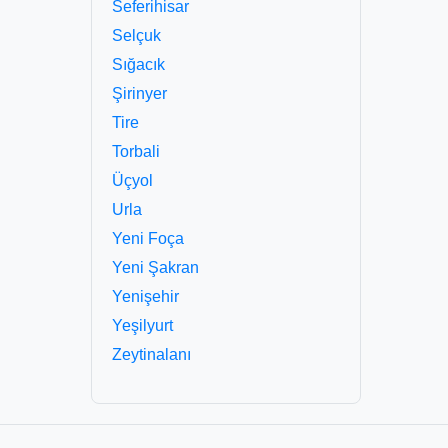
Seferihisar
Selçuk
Sığacık
Şirinyer
Tire
Torbali
Üçyol
Urla
Yeni Foça
Yeni Şakran
Yenişehir
Yeşilyurt
Zeytinalanı