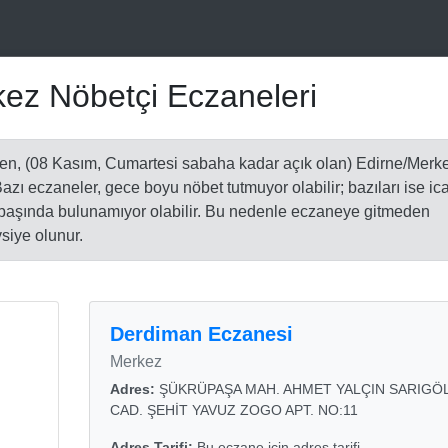
ez Nöbetçi Eczaneleri
en, (08 Kasım, Cumartesi sabaha kadar açık olan) Edirne/Merk
 Bazı eczaneler, gece boyu nöbet tutmuyor olabilir; bazıları ise ic
t başında bulunamıyor olabilir. Bu nedenle eczaneye gitmeden
siye olunur.
Derdiman Eczanesi
Merkez
Adres:
ŞÜKRÜPAŞA MAH. AHMET YALÇIN SARIGÖ
CAD. ŞEHİT YAVUZ ZOGO APT. NO:11
Adres Tarifi:
Bu eczane için adres tarifi