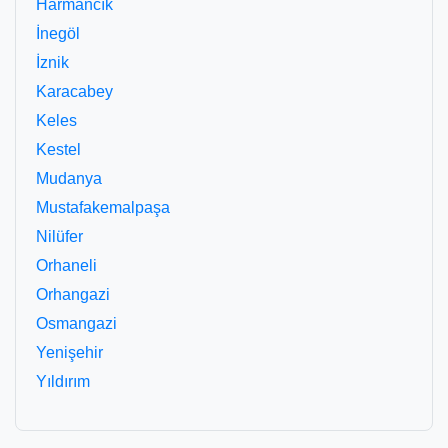
Harmancık
İnegöl
İznik
Karacabey
Keles
Kestel
Mudanya
Mustafakemalpaşa
Nilüfer
Orhaneli
Orhangazi
Osmangazi
Yenişehir
Yıldırım