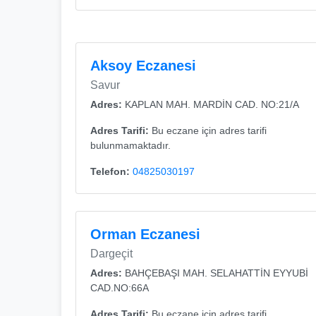
Aksoy Eczanesi
Savur
Adres:
KAPLAN MAH. MARDİN CAD. NO:21/A
Adres Tarifi:
Bu eczane için adres tarifi
bulunmamaktadır.
Telefon:
04825030197
Orman Eczanesi
Dargeçit
Adres:
BAHÇEBAŞI MAH. SELAHATTİN EYYUBİ
CAD.NO:66A
Adres Tarifi:
Bu eczane için adres tarifi