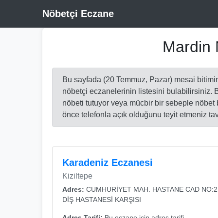
Nöbetçi Eczane
Mardin 
Bu sayfada (20 Temmuz, Pazar) mesai bitimi
nöbetçi eczanelerinin listesini bulabilirsiniz.
nöbeti tutuyor veya mücbir bir sebeple nöbe
önce telefonla açık olduğunu teyit etmeniz tav
Karadeniz Eczanesi
Kiziltepe
Adres:
CUMHURİYET MAH. HASTANE CAD NO:2
DİŞ HASTANESİ KARŞISI
Adres Tarifi:
Bu eczane için adres tarifi