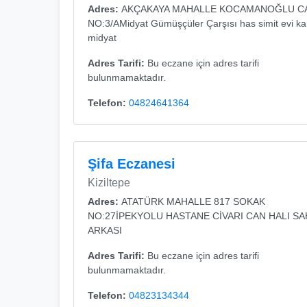
Adres:
AKÇAKAYA MAHALLE KOCAMANOĞLU C
NO:3/AMidyat Gümüşçüler Çarşısı has simit evi kar
midyat
Adres Tarifi:
Bu eczane için adres tarifi
bulunmamaktadır.
Telefon:
04824641364
Şifa Eczanesi
Kiziltepe
Adres:
ATATÜRK MAHALLE 817 SOKAK
NO:27İPEKYOLU HASTANE CİVARI CAN HALI SA
ARKASI
Adres Tarifi:
Bu eczane için adres tarifi
bulunmamaktadır.
Telefon:
04823134344