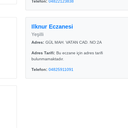
Telefon:
04822123838
Ilknur Eczanesi
Yeşilli
Adres:
GÜL MAH. VATAN CAD. NO:2A
Adres Tarifi:
Bu eczane için adres tarifi
bulunmamaktadır.
Telefon:
04825911091