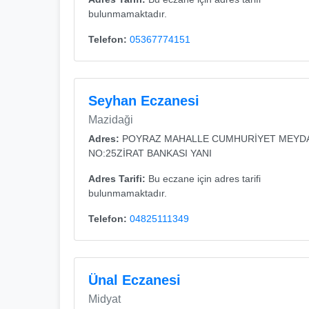
bulunmamaktadır.
Telefon:
05367774151
Seyhan Eczanesi
Mazidaği
Adres:
POYRAZ MAHALLE CUMHURİYET MEYD
NO:25ZİRAT BANKASI YANI
Adres Tarifi:
Bu eczane için adres tarifi
bulunmamaktadır.
Telefon:
04825111349
Ünal Eczanesi
Midyat