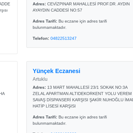
ADDE
Adres:
CEVİZPINAR MAHALLESİ PROF.DR. AYDIN
şısı
AYAYDIN CADDESİ NO:57
Adres Tarifi:
Bu eczane için adres tarifi
bulunmamaktadır.
Telefon:
04822513247
Yünçek Eczanesi
Artuklu
Adres:
13 MART MAHALLESİ 23/1 SOKAK NO:3A
HA
ZELAL APARTMAN ALTIDEKORKENT YOLU VEREM
SAVAŞ DİSPANSERİ KARŞISI ŞAKİR NUHOĞLU İM
HATİP LİSESİ KARŞISI
Adres Tarifi:
Bu eczane için adres tarifi
bulunmamaktadır.