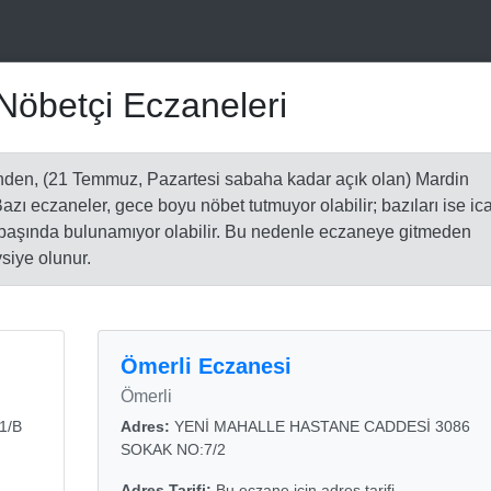
Nöbetçi Eczaneleri
nden, (21 Temmuz, Pazartesi sabaha kadar açık olan) Mardin
 Bazı eczaneler, gece boyu nöbet tutmuyor olabilir; bazıları ise ic
t başında bulunamıyor olabilir. Bu nedenle eczaneye gitmeden
siye olunur.
Ömerli Eczanesi
Ömerli
1/B
Adres:
YENİ MAHALLE HASTANE CADDESİ 3086
SOKAK NO:7/2
Adres Tarifi:
Bu eczane için adres tarifi