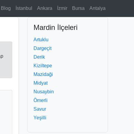
Blog
İstanbul
Ankara
İzmir
Bursa
Antalya
Mardin İlçeleri
Artuklu
Dargeçit
ap
Derik
Kiziltepe
Mazidaği
Midyat
Nusaybin
Ömerli
Savur
Yeşilli